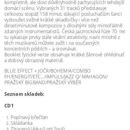
kompletně, ale dost důvěryhodně zachycujících tehdejší
domácí scénu. Vybraných 31 tracků představuje
celkovou stopáž 158 minut, dávající posluchačům šanci
vyzkoušet svižné krátké skladbičky i více než
desetiminutové kompozice s dlouhými sóly mimořádně
zdatných instrumentalistů. Česká jazzrocková fúze 70. let
tu vykazuje prvky stále vitální atraktivity, navíc mnohé z
těch muzikantů můžete zažít i na současných
koncertních pódiích – a srovnávat.
Booklet fyzické verze obsahuje krátké žánrové ohlédnutí
a dobový obrazový materiál.
BLUE EFFECT + JOČR/BOHEMIA/COMBO
FH/ENERGIT/ETC.../IMPULS/JAZZ Q/ MAHAGON/
PRAŽSKÝ BIGBAND/PRAŽSKÝ VÝBĚR
Seznam skladeb:
CD1
Popínavý břečťan
Skládanka
Ztracená láska (Lost Soul)