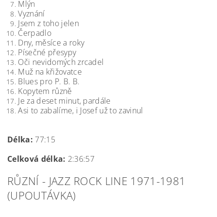
Mlýn
Vyznání
Jsem z toho jelen
Čerpadlo
Dny, měsíce a roky
Písečné přesypy
Oči nevidomých zrcadel
Muž na křižovatce
Blues pro P. B. B.
Kopytem různě
Je za deset minut, pardále
Asi to zabalíme, i Josef už to zavinul
Délka:
77:15
Celková délka:
2:36:57
RŮZNÍ - JAZZ ROCK LINE 1971-1981
(UPOUTÁVKA)