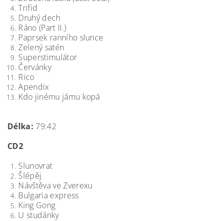
Trifid
Druhý dech
Ráno (Part II.)
Paprsek ranního slunce
Zelený satén
Superstimulátor
Červánky
Rico
Apendix
Kdo jinému jámu kopá
Délka:
79:42
CD2
Slunovrat
Šlépěj
Návštěva ve Zverexu
Bulgaria express
King Gong
U studánky