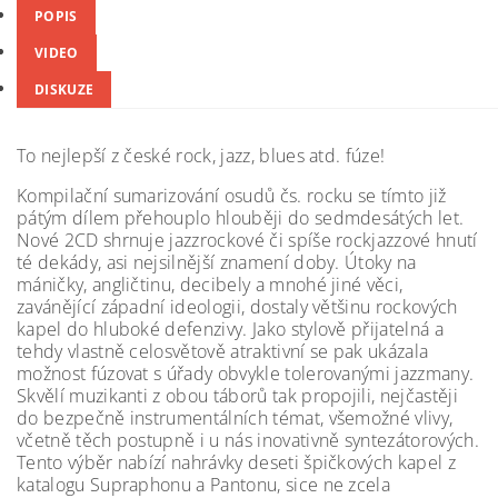
POPIS
VIDEO
DISKUZE
To nejlepší z české rock, jazz, blues atd. fúze!
Kompilační sumarizování osudů čs. rocku se tímto již
pátým dílem přehouplo hlouběji do sedmdesátých let.
Nové 2CD shrnuje jazzrockové či spíše rockjazzové hnutí
té dekády, asi nejsilnější znamení doby. Útoky na
máničky, angličtinu, decibely a mnohé jiné věci,
zavánějící západní ideologii, dostaly většinu rockových
kapel do hluboké defenzivy. Jako stylově přijatelná a
tehdy vlastně celosvětově atraktivní se pak ukázala
možnost fúzovat s úřady obvykle tolerovanými jazzmany.
Skvělí muzikanti z obou táborů tak propojili, nejčastěji
do bezpečně instrumentálních témat, všemožné vlivy,
včetně těch postupně i u nás inovativně syntezátorových.
Tento výběr nabízí nahrávky deseti špičkových kapel z
katalogu Supraphonu a Pantonu, sice ne zcela