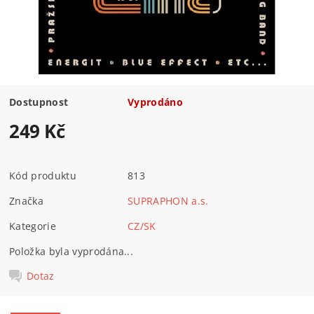
Dostupnost
Vyprodáno
249 Kč
Kód produktu
813
Značka
SUPRAPHON a.s.
Kategorie
CZ/SK
Položka byla vyprodána...
Dotaz