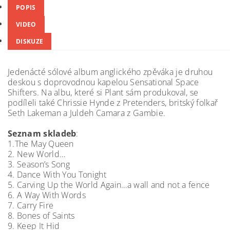
POPIS
VIDEO
DISKUZE
Jedenácté sólové album anglického zpěváka je druhou
deskou s doprovodnou kapelou Sensational Space
Shifters. Na albu, které si Plant sám produkoval, se
podíleli také Chrissie Hynde z Pretenders, britský folkař
Seth Lakeman a Juldeh Camara z Gambie.
Seznam skladeb
:
1.The May Queen
2. New World…
3. Season’s Song
4. Dance With You Tonight
5. Carving Up the World Again…a wall and not a fence
6. A Way With Words
7. Carry Fire
8. Bones of Saints
9. Keep It Hid